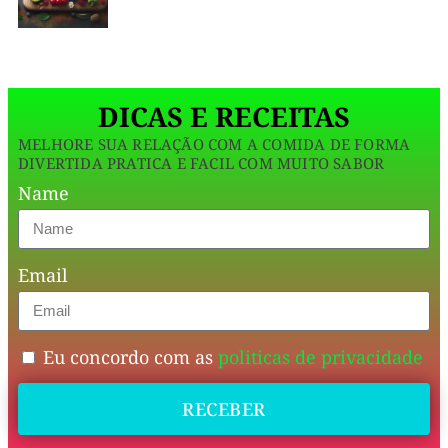
culpa,
sendo
perfeito
DICAS E RECEITAS
para
MELHORE SUA RELAÇÃO COM A COMIDA DE FORMA
quem
DIVERTIDA PRATICA E FACIL COM MUITO SABOR
busca
Name
uma
opção
Email
nutritiva
e
satisfatória.
Eu concordo com as
politicas de privacidade
RECEBER
💪
🍓