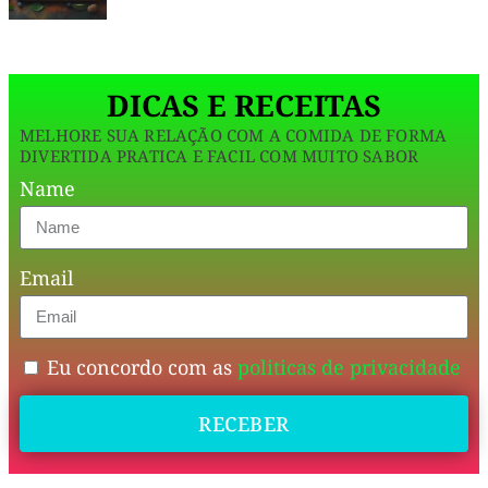
nutritivo,
elegante
DICAS E RECEITAS
e
direto
MELHORE SUA RELAÇÃO COM A COMIDA DE FORMA
DIVERTIDA PRATICA E FACIL COM MUITO SABOR
ao
Name
ponto.
Nada
de
Email
frescura
—
Eu concordo com as
politicas de privacidade
é
comida
RECEBER
de
verdade,