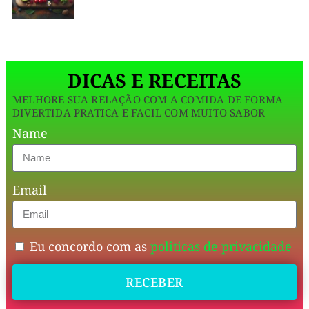
R
I
uma
A
N
tarde
A
assim.
DICAS E RECEITAS
MELHORE SUA RELAÇÃO COM A COMIDA DE FORMA
Eu
DIVERTIDA PRATICA E FACIL COM MUITO SABOR
abri
Name
a
geladeira
Email
e
lá
estavam
Eu concordo com as
politicas de privacidade
algumas
RECEBER
cenouras
praticamente