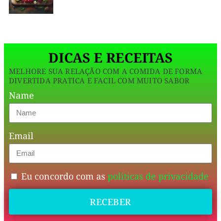
Tradicionalmente
conhecida
por
DICAS E RECEITAS
seus
MELHORE SUA RELAÇÃO COM A COMIDA DE FORMA
ingredientes
DIVERTIDA PRATICA E FACIL COM MUITO SABOR
exóticos
Name
como
o
Email
jambu
e
o
Eu concordo com as
politicas de privacidade
tucupi,
RECEBER
essa
receita