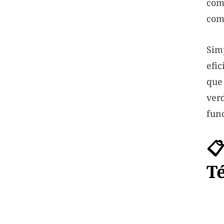
co
com
Sim
efi
que
ve
fun
📋
T