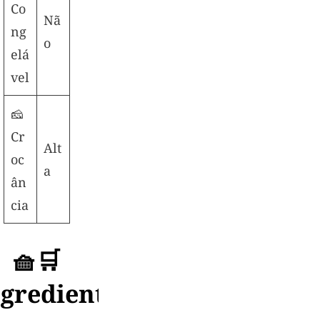
Co
Nã
ng
o
elá
vel
🧀
Cr
Alt
oc
a
ân
cia
🧺🛒
ngredientes