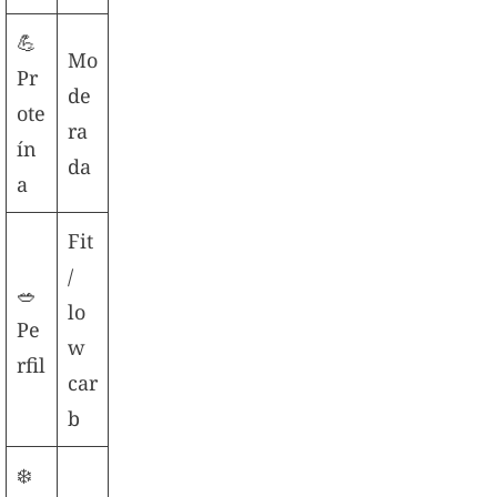
💪
Mo
Pr
de
ote
ra
ín
da
a
Fit
/
🥗
lo
Pe
w
rfil
car
b
❄️