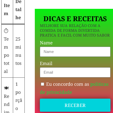
De
Ite
tal
m
DICAS E RECEITAS
he
MELHORE SUA RELAÇÃO COM A
COMIDA DE FORMA DIVERTIDA
⏱️
PRATICA E FACIL COM MUITO SABOR
Te
25
Name
m
mi
po
nu
tot
tos
Email
al
Eu concordo com as
politicas
1
🍽️
de privacidade
po
Re
rçã
nd
RECEBER
o
im