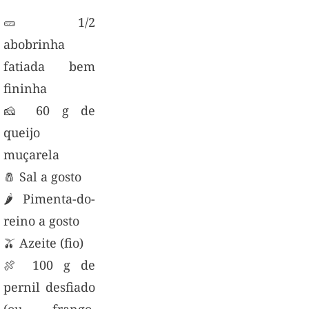
🥒 1/2
abobrinha
fatiada bem
fininha
🧀 60 g de
queijo
muçarela
🧂 Sal a gosto
🌶️ Pimenta-do-
reino a gosto
🫒 Azeite (fio)
🍖 100 g de
pernil desfiado
(ou frango,