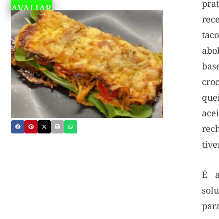
pra
AVALIAR
rec
tac
ab
bas
cr
que
ace
rec
tive
É a
sol
pa