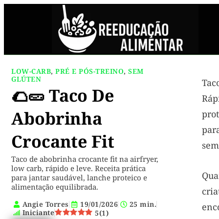
LOW-CARB
,
PRÉ E PÓS-TREINO
,
SEM
GLÚTEN
Tac
🌮🥒 Taco De
Rá
Abobrinha
pro
para
Crocante Fit
sem
Taco de abobrinha crocante fit na airfryer,
low carb, rápido e leve. Receita prática
Q
para jantar saudável, lanche proteico e
alimentação equilibrada.
cria
Angie Torres
19/01/2026
25 min.
en
Iniciante
5
(
1
)