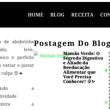
HOME
BLOG
RECEITA
CO
Postagem Do Blo
o de abobrinha
pido, leve,
Mamão Verde: O
teico e perfeito
Segredo Digestivo
e Aliado da
 variar o jantar
Reeducação
l
Alimentar que
 culpa 😍🔥
Você Precisa
Conhecer! 🥭✨
i
uando a
1
tividade
5
contra a