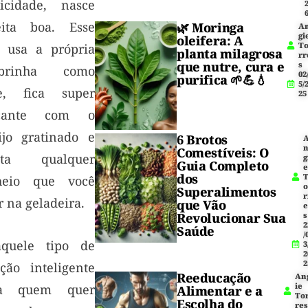
ticidade, nasce
eita boa. Esse
🌿
Moringa
A
gi
oleifera
: A
T
o usa a própria
planta milagrosa
rr
que nutre, cura e
s
obrinha como
02
purifica 🌱💪💧
5/
e, fica super
25
ocante com o
ijo gratinado e
6 Brotos
Comestíveis: O
ita qualquer
g
Guia Completo
dos
heio que você
Superalimentos
r
r na geladeira.
que Vão
Revolucionar Sua
s
2
Saúde
/
quele tipo de
3
2
2
ução inteligente
Reeducação
An
ie
ra quem quer
Alimentar e a
To
Escolha do
res