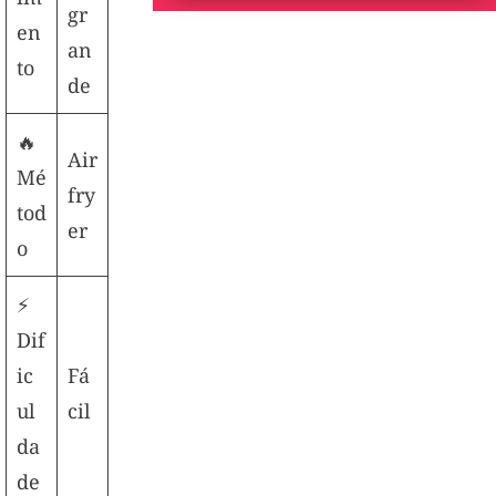
gr
en
an
to
de
🔥
Air
Mé
fry
tod
er
o
⚡
Dif
ic
Fá
ul
cil
da
de