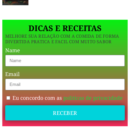
de
trigo
DICAS E RECEITAS
e
rica
MELHORE SUA RELAÇÃO COM A COMIDA DE FORMA
DIVERTIDA PRATICA E FACIL COM MUITO SABOR
em
Name
proteínas,
ela
é
Email
ideal
para
Eu concordo com as
politicas de privacidade
um
café
RECEBER
da
manhã