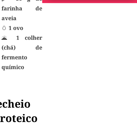
farinha de
aveia
🥚
1 ovo
🌋
1 colher
(chá) de
fermento
químico
echeio
roteico