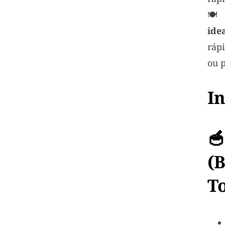
idea
rápi
ou p
I

(
T