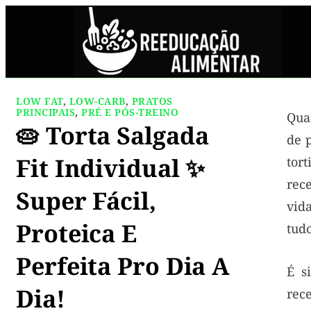
LOW FAT
,
LOW-CARB
,
PRATOS
PRINCIPAIS
,
PRÉ E PÓS-TREINO
Qua
🥧 Torta Salgada
de p
Fit Individual ✨
tort
rec
Super Fácil,
vida
Proteica E
tudo
Perfeita Pro Dia A
É s
Dia!
rece