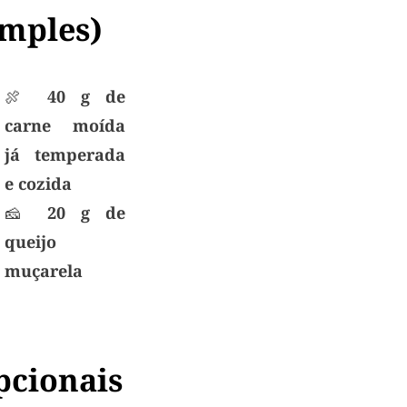
imples)
🍖
40 g de
carne moída
já temperada
e cozida
🧀
20 g de
queijo
muçarela
pcionais