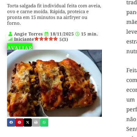
tra
Torta salgada fit individual feita com aveia,
ovo e carne moída. Rápida, proteica e
pan
pronta em 15 minutos na airfryer ou
mãe
forno.
lev
Angie Torres
18/11/2025
15 min.
Iniciante
5
(
3
)
estr
AVALIAR
nutr
Fei
com
eco
um
per
não
Se