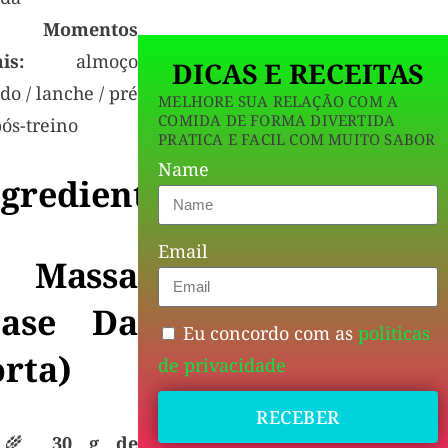
🍽
Momentos
is:
almoço
DICAS E RECEITAS
do / lanche / pré
MELHORE SUA RELAÇÃO COM A
COMIDA DE FORMA DIVERTIDA
ós-treino
PRATICA E FACIL COM MUITO SABOR
Name
ngredientes
Email
 Massa
base Da
Eu concordo com as
politicas
orta)
de privacidade
RECEBER
🌾
30 g de