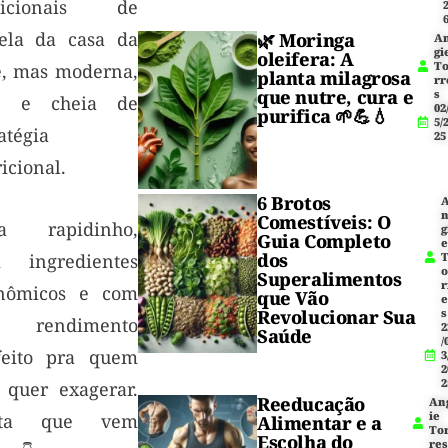
dicionais de
ela da casa da
🌿
Moringa
A
gi
oleifera
: A
T
, mas moderna,
planta milagrosa
rr
que nutre, cura e
s
e e cheia de
02
purifica 🌱💪💧
5/
atégia
25
icional.
6 Brotos
Comestíveis: O
ta rapidinho,
g
Guia Completo
dos
 ingredientes
Superalimentos
r
nômicos e com
que Vão
Revolucionar Sua
s
 rendimento
2
Saúde
/
feito pra quem
3
2
2
 quer exagerar.
Reeducação
An
ie
nta que vem
Alimentar e a
To
Escolha do
res