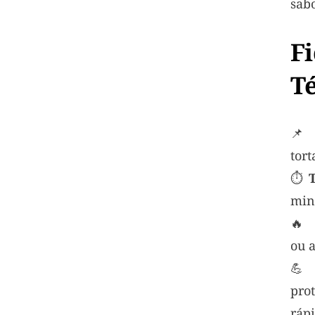
sabo
F
T

tort
⏱
min

ou a

pro
ráp