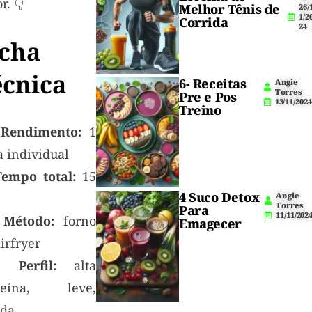
r. 👇
Melhor Tênis de
26/
1/2
Corrida
24
icha
écnica
6- Receitas
Angie
Torres
Pre e Pos
13/11/2024
Treino

Rendimento:
1
a individual
Tempo total:
15
4 Suco Detox
Angie
Torres
Para
11/11/202

Método:
forno
Emagecer
irfryer

Perfil:
alta
teína, leve,
ida