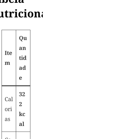
utricional
Qu
an
Ite
tid
m
ad
e
32
Cal
2
ori
kc
as
al