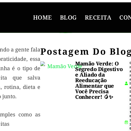
HOME
BLOG
RECEITA
CO
Postagem Do Blo
ndo a gente fala
raticidade, essa
Mamão Verde: O
inha é o tipo de
Segredo Digestivo
e Aliado da
eita que salva
Reeducação
l
Alimentar que
, rotina, dieta e
Você Precisa
 junto.
Conhecer! 🥭✨
i
1
imples como as
5
itas