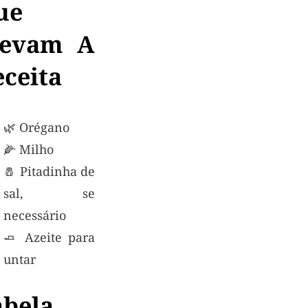
ue
levam A
eceita
🌿 Orégano
🌽 Milho
🧂 Pitadinha de
sal, se
necessário
🧈 Azeite para
untar
abela