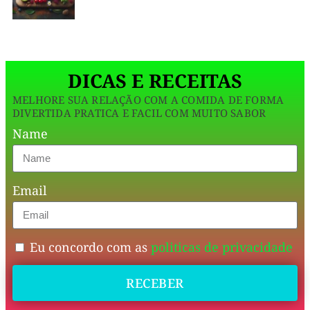
funcionam
no
dia
DICAS E RECEITAS
a
MELHORE SUA RELAÇÃO COM A COMIDA DE FORMA
dia,
DIVERTIDA PRATICA E FACIL COM MUITO SABOR
no
Name
almoço
corrido
Email
ou
na
marmita.
Eu concordo com as
politicas de privacidade
📋
RECEBER
🥧