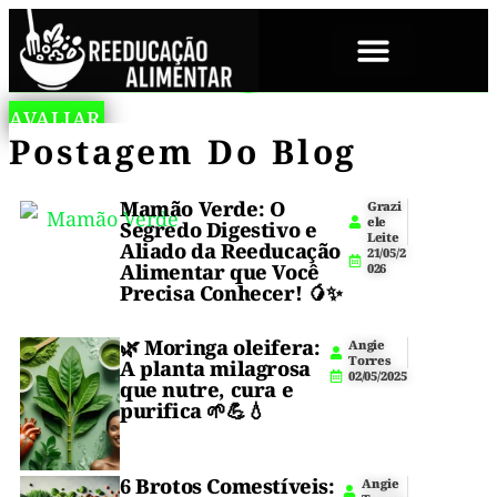
SOBRE NÓS
A
L
AVALIAR
🥔
Tortilla
n
O
Postagem Do Blog
de
Sem
g
W
🫓
batata
i
F
e
fit
Glúten
A
Tortilla
T
T
,
sem
Mamão Verde: O
Grazi
o
P
•
ele
glúten,
Segredo Digestivo e
r
R
De
Leite
crocante
Aliado da Reeducação
r
A
21/05/2
Econômica
por
e
Alimentar que Você
026
T
Batata
s
fora,
O
Precisa Conhecer! 🥭✨
2
•
S
macia
Fit
7
P
por
/
R
🌿
Moringa oleifera
:
Versátil
Angie
dentro
0
I
Crocante
Torres
A planta milagrosa
e
1
02/05/2025
N
que nutre, cura e
•
perfeita
/
CI
purifica 🌱💪💧
2
para
P
Perfeita
0
A
wraps,
2
IS
lanches
6
,
Para
e
3
6 Brotos Comestíveis:
P
Angie