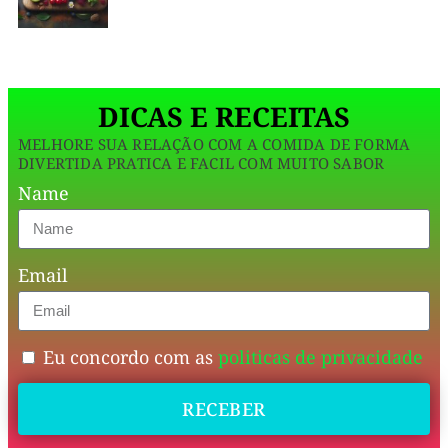
por
fora,
macia
DICAS E RECEITAS
por
MELHORE SUA RELAÇÃO COM A COMIDA DE FORMA
dentro
DIVERTIDA PRATICA E FACIL COM MUITO SABOR
e
Name
pronta
para
Email
receber
qualquer
recheio
Eu concordo com as
politicas de privacidade
que
RECEBER
a
criatividade