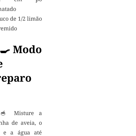
natado
uco de 1/2 limão
remido
‍🍳 Modo
e
reparo
 🥣 Misture a
inha de aveia, o
 e a água até