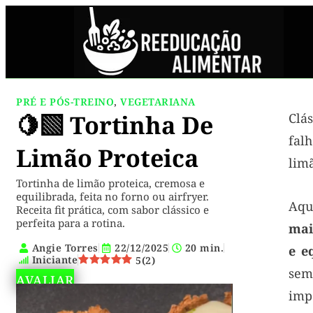
PRÉ E PÓS-TREINO
,
VEGETARIANA
🍋‍🟩 Tortinha De
Clá
fal
Limão Proteica
lim
Tortinha de limão proteica, cremosa e
equilibrada, feita no forno ou airfryer.
Aqu
Receita fit prática, com sabor clássico e
perfeita para a rotina.
mai
Angie Torres
22/12/2025
20 min.
e e
Iniciante
5
(
2
)
sem
AVALIAR
im