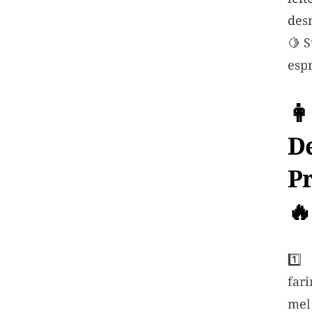
des
🍋 S
esp
👩
D
P
🔥
1️⃣
far
mel