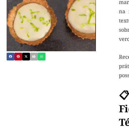
mar
na 
tex
so
ver
Rec
prát
poss

F
T