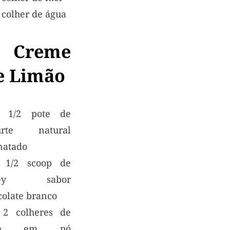
 colher de água
 Creme
e Limão
 1/2 pote de
urte natural
natado
1/2 scoop de
ey sabor
colate branco
2 colheres de
ite em pó