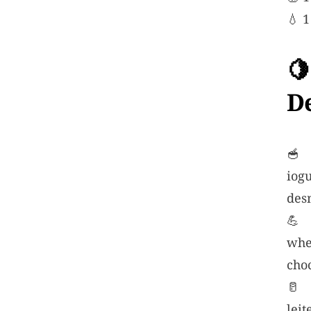
💧 1

D
🥣
iog
des
💪 
wh
cho
🥛 
le