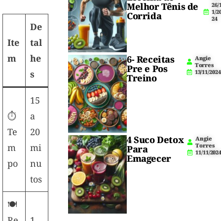
Melhor Tênis de
26/
1/2
Corrida
24
De
Ite
tal
m
he
6- Receitas
Angie
Torres
Pre e Pos
13/11/2024
s
Treino
15
⏱️
a
Te
20
4 Suco Detox
Angie
Torres
m
mi
Para
11/11/202
Emagecer
po
nu
tos
🍽️
Re
1