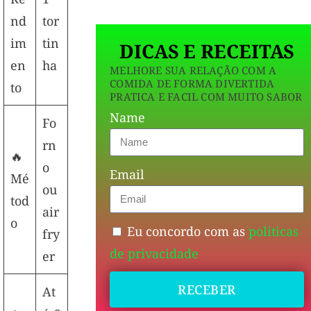
nd
tor
im
tin
DICAS E RECEITAS
en
ha
MELHORE SUA RELAÇÃO COM A
COMIDA DE FORMA DIVERTIDA
to
PRATICA E FACIL COM MUITO SABOR
Name
Fo
rn
🔥
o
Email
Mé
ou
tod
air
o
Eu concordo com as
politicas
fry
de privacidade
er
RECEBER
At