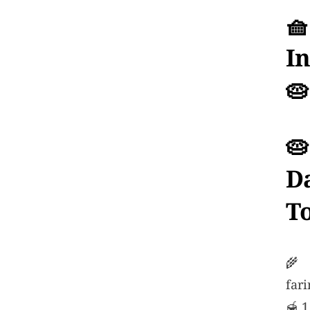
🧺
I
🥧

D
T
🌾 
fari
🍯 1