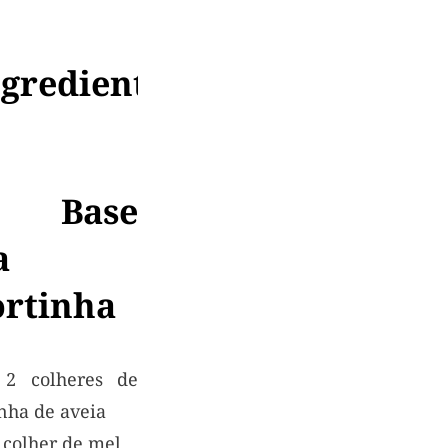
ngredientes
 Base
a
ortinha
2 colheres de
nha de aveia
 colher de mel