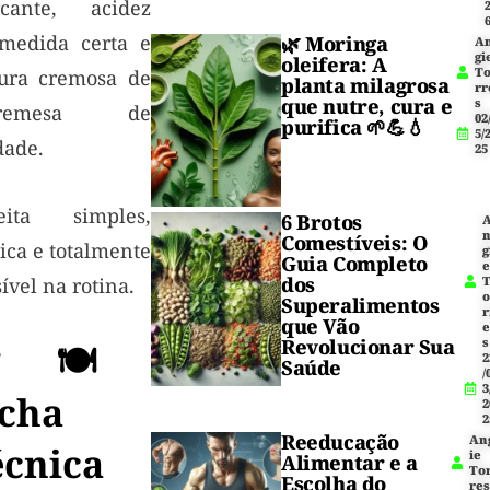
cante, acidez
medida certa e
🌿
Moringa
A
gi
oleifera
: A
T
tura cremosa de
planta milagrosa
rr
que nutre, cura e
s
bremesa de
02
purifica 🌱💪💧
5/
dade.
25
eita simples,
6 Brotos
Comestíveis: O
ica e totalmente
g
Guia Completo
dos
ível na rotina.
Superalimentos
r
que Vão
Revolucionar Sua
s
🍽️
2
Saúde
/
3
icha
2
2
Reeducação
An
écnica
ie
Alimentar e a
To
Escolha do
res