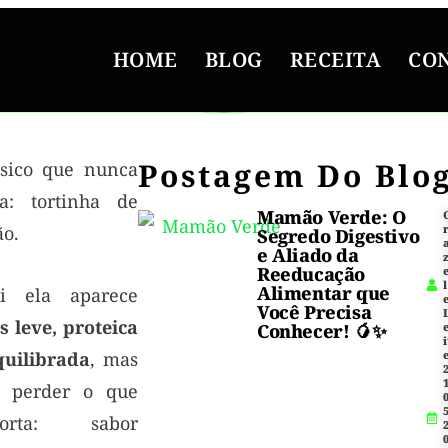
HOME
BLOG
RECEITA
CO
Postagem Do Blo
ssico que nunca
ha: tortinha de
Mamão Verde: O
ão.
Segredo Digestivo
e Aliado da
Reeducação
l
Alimentar que
i ela aparece
Você Precisa
s leve, proteica
Conhecer! 🥭✨
i
quilibrada
, mas
1
 perder o que
5
porta: sabor