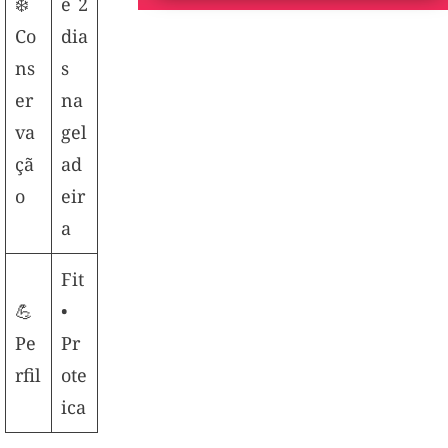
❄️
é 2
Co
dia
ns
s
er
na
va
gel
çã
ad
o
eir
a
Fit
💪
•
Pe
Pr
rfil
ote
ica