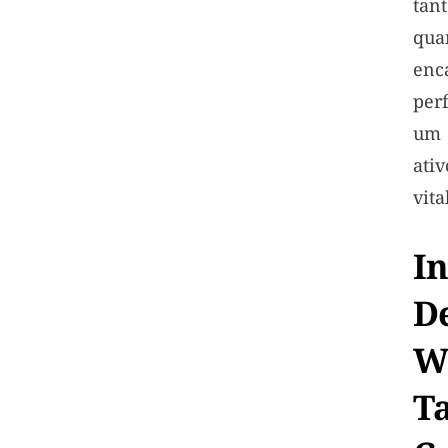
tan
qua
enc
per
um 
ati
vita
I
D
W
T