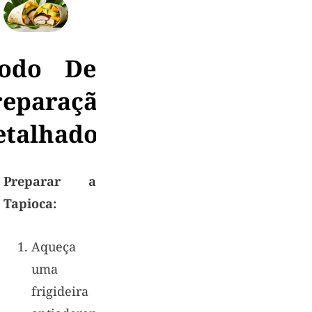
odo De
reparação
etalhado
Preparar a
Tapioca:
Aqueça
uma
frigideira