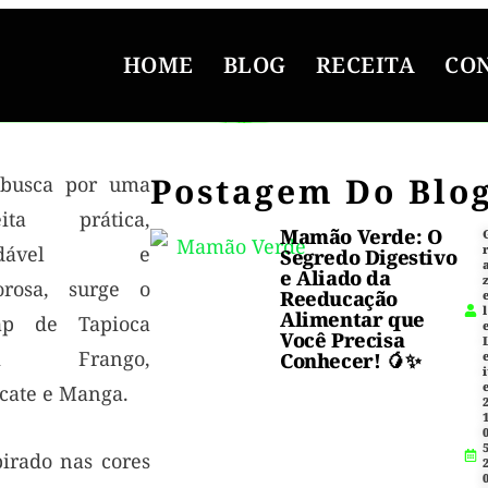
HOME
BLOG
RECEITA
CO
Postagem Do Blo
busca por uma
eita prática,
Mamão Verde: O
udável e
Segredo Digestivo
e Aliado da
orosa, surge o
Reeducação
l
Alimentar que
p de Tapioca
Você Precisa
m Frango,
Conhecer! 🥭✨
i
cate e Manga.
1
5
pirado nas cores