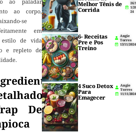
to ao paladar
Melhor Tênis de
26/
1/2
Corrida
nto ao corpo,
24
aixando-se
feitamente em
6- Receitas
Angie
estilo de vida
Torres
Pre e Pos
13/11/2024
Treino
vo e repleto de
lidade.
ngredientes
4 Suco Detox
Angie
Torres
etalhados
Para
11/11/202
Emagecer
rap De
apioca