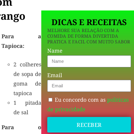
om
rango
DICAS E RECEITAS
MELHORE SUA RELAÇÃO COM A
Para a
COMIDA DE FORMA DIVERTIDA
PRATICA E FACIL COM MUITO SABOR
Tapioca:
Name
2 colheres
de sopa de
Email
goma de
tapioca
Eu concordo com as
politicas
1 pitada
de privacidade
de sal
RECEBER
Para o