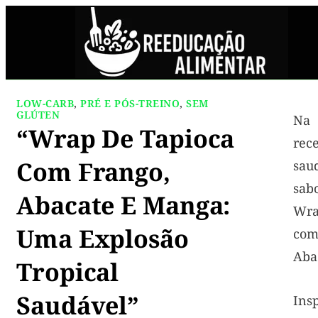
LOW-CARB
,
PRÉ E PÓS-TREINO
,
SEM
GLÚTEN
Na 
“Wrap De Tapioca
rec
Com Frango,
sa
sab
Abacate E Manga:
Wra
Uma Explosão
co
Aba
Tropical
Saudável”
Ins