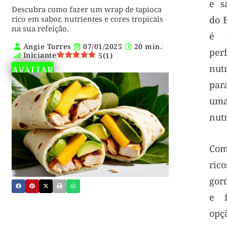
e s
Descubra como fazer um wrap de tapioca
rico em sabor, nutrientes e cores tropicais
do B
na sua refeição.
é 
Angie Torres
07/01/2025
20 min.
pe
Iniciante
5
(
1
)
nut
AVALIAR
par
uma
nutr
Com
ric
gor
e f
opç