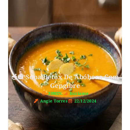
🥣🎃 Sopa Detox De Abóbora Com
Gengibre
30MIN.
Iniciante
Angie Torres
22/12/2024