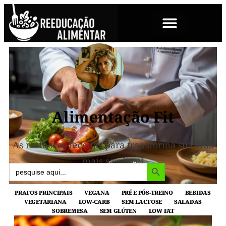
SOBRE NÓS
Alimentação Fit
As melhores receitas para transforma sua vida
mais saudavel
Search Button
Search
for:
PRATOS PRINCIPAIS
VEGANA
PRÉ E PÓS-TREINO
BEBIDAS
VEGETARIANA
LOW-CARB
SEM LACTOSE
SALADAS
SOBREMESA
SEM GLÚTEN
LOW FAT