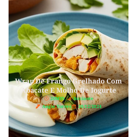
Wrap De Frango Grelhado Com
Abacate E Molho De Iogurte
20MIN.
Iniciante
Angie Torres
20/12/2024