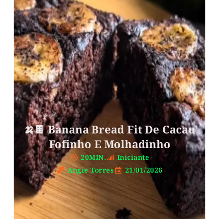
🍌🍫 Banana Bread Fit De Cacau
Fofinho E Molhadinho
20MIN.
Iniciante
Angie Torres
21/01/2026