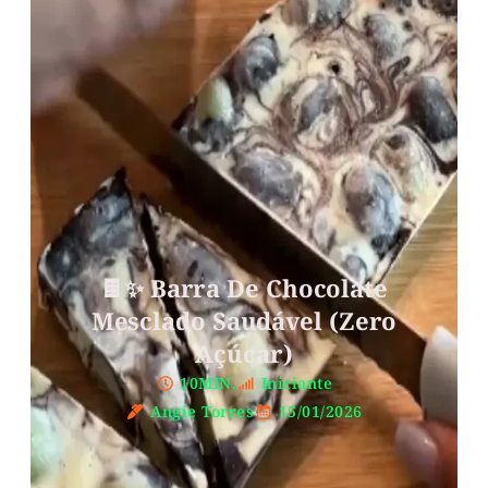
🍫✨ Barra De Chocolate
Mesclado Saudável (Zero
Açúcar)
10MIN.
Iniciante
Angie Torres
15/01/2026