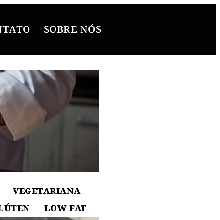
NTATO
SOBRE NÓS
l
ton
VEGETARIANA
LÚTEN
LOW FAT