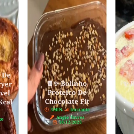
t De
🍫✨ Bolinho
✨ B
ryer
Proteico De
vel
Chocolate Fit
Kcal
5MIN.
Iniciante
Angie Torres
te
18/12/2025