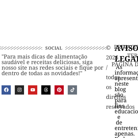
AVIS
PRIVACI
©️
SOCIAL
TER
"Para mais dicas de alimentação
LEGA
2026
saudável e receitas deliciosas, siga
PAGINA 
As
/
nosso site nas redes sociais e fique por
informa
dentro de todas as novidades!"
todos
apresen
neste
os
blog
são
direitos
para
fins
reservados
educacio
e
de
entrete
apenas.