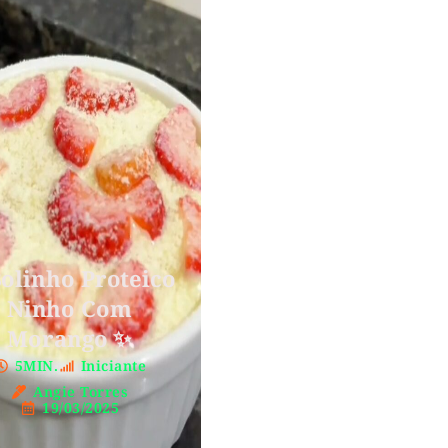
olinho Proteico
Ninho Com
Morango ✨
5MIN.
Iniciante
Angie Torres
19/03/2025