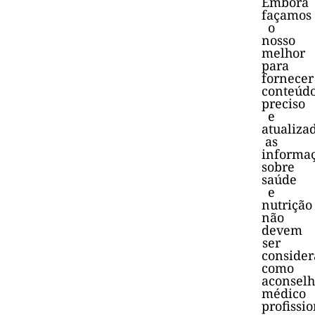
Embora
façamos
o
nosso
melhor
para
fornecer
conteúd
preciso
e
atualiza
as
informa
sobre
saúde
e
nutrição
não
devem
ser
consider
como
aconsel
médico
profissio