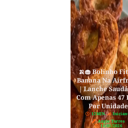
🍌🧁 Bolinho Fi
Banana Na Airf
| Lanche Saudá
Com Apenas 47 
Por Unidade
12MIN.
Inician
Angie Torres
16/01/2026