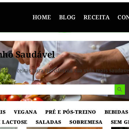
HOME
BLOG
RECEITA
CO
nho Saudável
ores receitas para transforma sua vida mais saudave
Search But
IS
VEGANA
PRÉ E PÓS-TREINO
BEBIDAS
 LACTOSE
SALADAS
SOBREMESA
SEM G