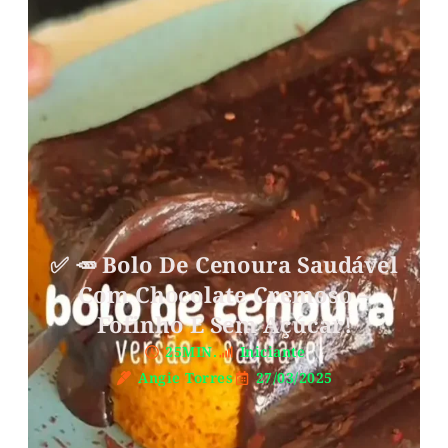
✅ 🥕 Bolo De Cenoura Saudável
Com Chocolate Cremoso –
Fofinho E Sem Açúcar!
25MIN.
Iniciante
Angie Torres
27/03/2025