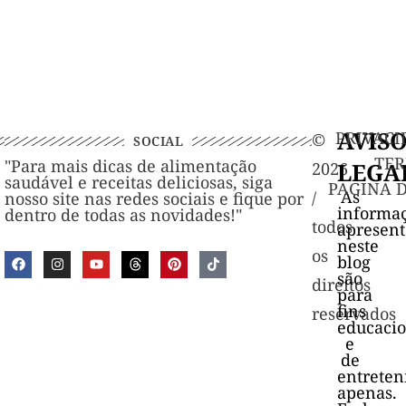
AVIS
PRIVACI
©️
SOCIAL
TER
"Para mais dicas de alimentação
LEGA
2026
saudável e receitas deliciosas, siga
PAGINA 
As
/
nosso site nas redes sociais e fique por
informa
dentro de todas as novidades!"
todos
apresen
neste
os
blog
são
direitos
para
fins
reservados
educacio
e
de
entrete
apenas.