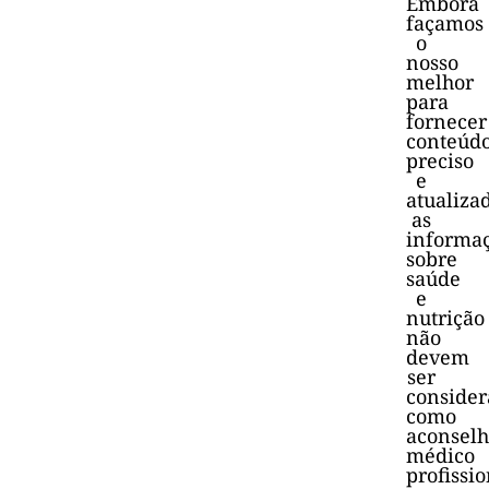
Embora
façamos
o
nosso
melhor
para
fornecer
conteúd
preciso
e
atualiza
as
informa
sobre
saúde
e
nutrição
não
devem
ser
consider
como
aconsel
médico
profissio