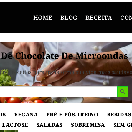
HOME
BLOG
RECEITA
CO
 De Chocolate De Microondas
ores receitas para transforma sua vida mais saudave
Search But
IS
VEGANA
PRÉ E PÓS-TREINO
BEBIDAS
 LACTOSE
SALADAS
SOBREMESA
SEM G