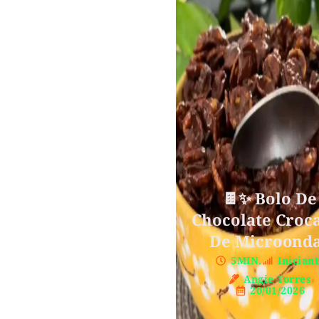
🍫✨ Bolo De
Chocolate Croc
De Microond
5MIN.
Inician
Angie Torres
20/01/2026