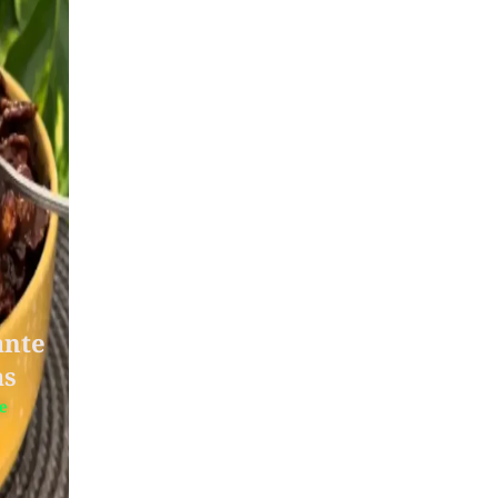
ante
as
te