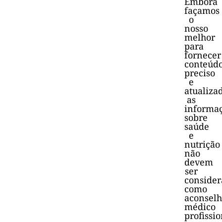
Embora
façamos
o
nosso
melhor
para
fornecer
conteúd
preciso
e
atualiza
as
informa
sobre
saúde
e
nutrição
não
devem
ser
consider
como
aconsel
médico
profissio