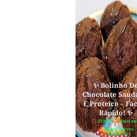
✨ Bolinho D
Chocolate Saud
E Proteico – Fác
Rápido! ✨
25MIN.
Inician
Angie Torres
18/03/2025