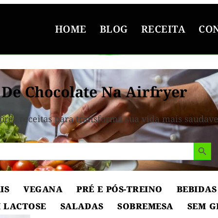
HOME
BLOG
RECEITA
CO
 De Chocolate Na Airfryer
ores receitas para transforma sua vida mais saudave
Search But
IS
VEGANA
PRÉ E PÓS-TREINO
BEBIDAS
 LACTOSE
SALADAS
SOBREMESA
SEM G