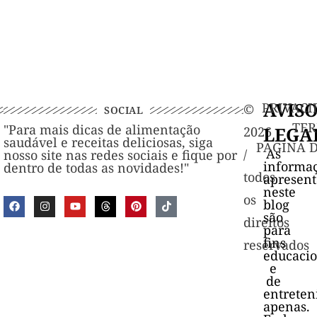
AVIS
PRIVACI
©️
SOCIAL
TER
"Para mais dicas de alimentação
LEGA
2026
saudável e receitas deliciosas, siga
PAGINA 
As
/
nosso site nas redes sociais e fique por
informa
dentro de todas as novidades!"
todos
apresen
neste
os
blog
são
direitos
para
fins
reservados
educacio
e
de
entrete
apenas.