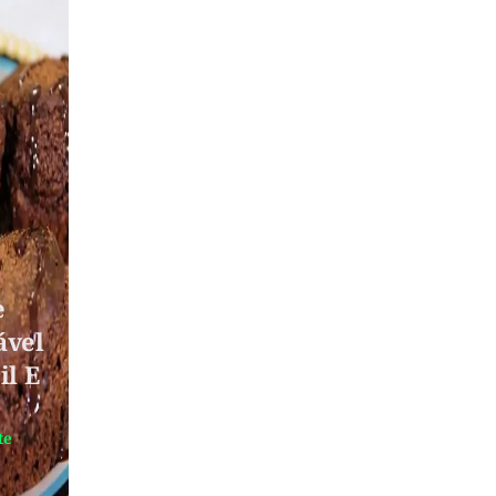
e
ável
il E
te