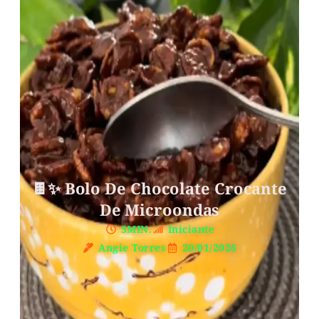
🍫✨ Bolo De Chocolate Crocante
De Microondas
5MIN.
Iniciante
Angie Torres
20/01/2026