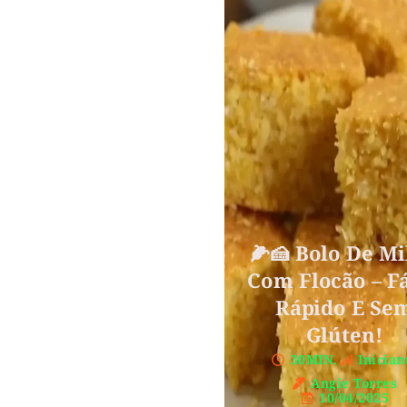
🌽🍰 Bolo De Mi
Com Flocão – Fá
Rápido E Se
Glúten!
30MIN.
Inician
Angie Torres
10/04/2025