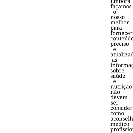
Embora
façamos
o
nosso
melhor
para
fornecer
conteúd
preciso
e
atualiza
as
informa
sobre
saúde
e
nutrição
não
devem
ser
consider
como
aconsel
médico
profissio