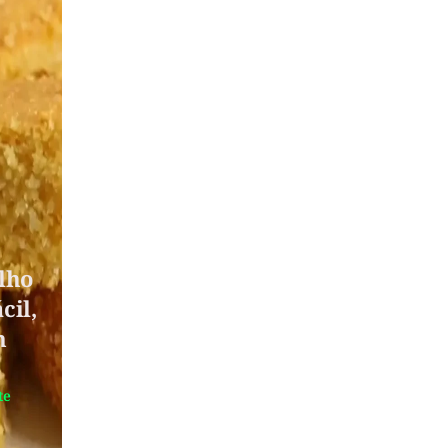
lho
cil,
m
te