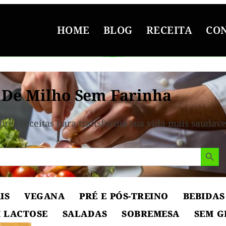
HOME
BLOG
RECEITA
CO
 De Milho Sem Farinha
ores receitas para transforma sua vida mais saudave
Search But
IS
VEGANA
PRÉ E PÓS-TREINO
BEBIDAS
 LACTOSE
SALADAS
SOBREMESA
SEM G