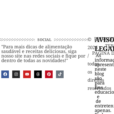
AVIS
PRIVACI
©️
SOCIAL
TER
"Para mais dicas de alimentação
LEGA
2026
saudável e receitas deliciosas, siga
PAGINA 
As
/
nosso site nas redes sociais e fique por
informa
dentro de todas as novidades!"
todos
apresen
neste
os
blog
são
direitos
para
fins
reservados
educacio
e
de
entrete
apenas.