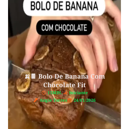
🍌🍫 Bolo De Banana Com
Chocolate Fit
15MIN.
Iniciante
Angie Torres
24/01/2026