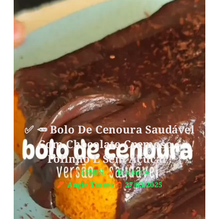
✅ 🥕 Bolo De Cenoura Saudável
Com Chocolate Cremoso –
Fofinho E Sem Açúcar!
25MIN.
Iniciante
Angie Torres
27/03/2025