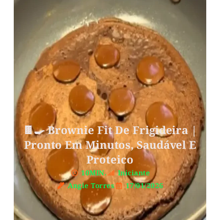
🍫🍳 Brownie Fit De Frigideira |
Pronto Em Minutos, Saudável E
Proteico
10MIN.
Iniciante
Angie Torres
17/01/2026