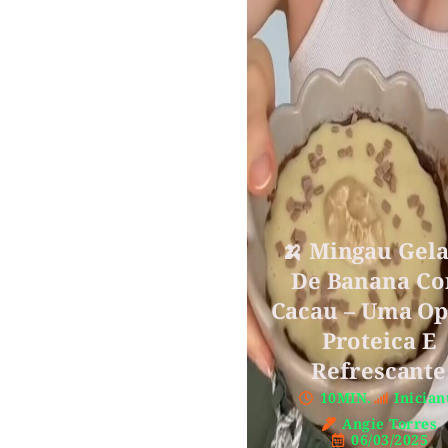
🍌 Mingau Gel
De Banana C
Cacau – Uma O
Proteica E
Refrescante
10MIN.
Inician
Angie Torres
06/03/2025