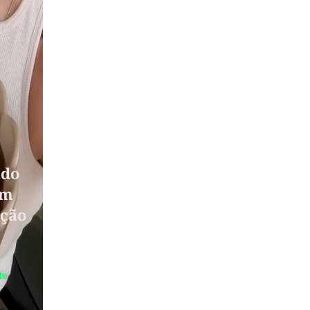
ado
om
pção
te