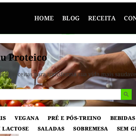
HOME
BLOG
RECEITA
CO
u Proteico
ores receitas para transforma sua vida mais saudave
Search But
IS
VEGANA
PRÉ E PÓS-TREINO
BEBIDAS
 LACTOSE
SALADAS
SOBREMESA
SEM G