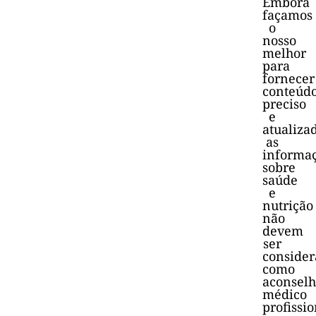
Embora
façamos
o
nosso
melhor
para
fornecer
conteúd
preciso
e
atualiza
as
informa
sobre
saúde
e
nutrição
não
devem
ser
consider
como
aconsel
médico
profissio