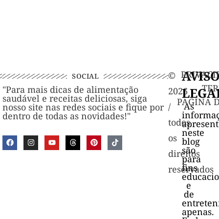
AVIS
PRIVACI
©️
SOCIAL
TER
"Para mais dicas de alimentação
LEGA
2026
saudável e receitas deliciosas, siga
PAGINA 
As
/
nosso site nas redes sociais e fique por
informa
dentro de todas as novidades!"
todos
apresen
neste
os
blog
são
direitos
para
fins
reservados
educacio
e
de
entrete
apenas.