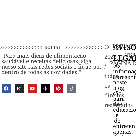
AVIS
PRIVACI
©️
SOCIAL
TER
"Para mais dicas de alimentação
LEGA
2026
saudável e receitas deliciosas, siga
PAGINA 
As
/
nosso site nas redes sociais e fique por
informa
dentro de todas as novidades!"
todos
apresen
neste
os
blog
são
direitos
para
fins
reservados
educacio
e
de
entrete
apenas.