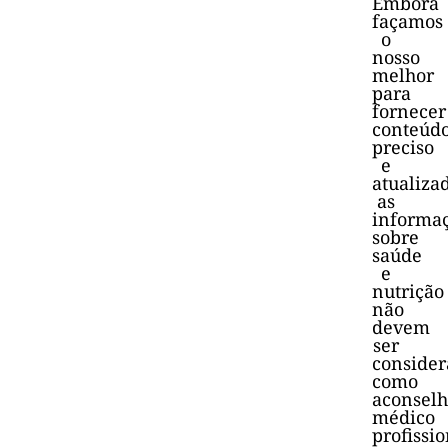
Embora
façamos
o
nosso
melhor
para
fornecer
conteúd
preciso
e
atualiza
as
informa
sobre
saúde
e
nutrição
não
devem
ser
consider
como
aconsel
médico
profissio