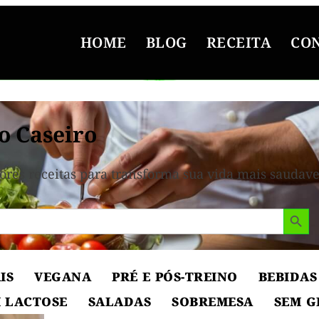
HOME
BLOG
RECEITA
CO
o Caseiro
ores receitas para transforma sua vida mais saudave
Search But
IS
VEGANA
PRÉ E PÓS-TREINO
BEBIDAS
 LACTOSE
SALADAS
SOBREMESA
SEM G