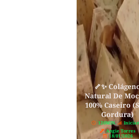
🦴✨ Colágen
Natural De Moc
100% Caseiro (
Gordura)
120MIN.
Inicia
Angie Torres
18/01/2026