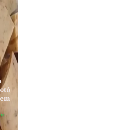
o
otó
Sem
nte