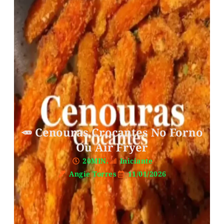
🥕 Cenouras Crocantes No Forno
Ou Air Fryer
20MIN.
Iniciante
Angie Torres
11/01/2026