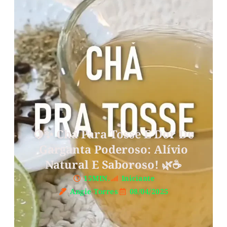
🍋✨ Chá Para Tosse E Dor De
Garganta Poderoso: Alívio
Natural E Saboroso! 🌿☕️
15MIN.
Iniciante
Angie Torres
08/04/2025