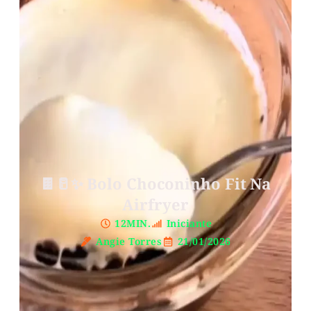
🍫🥛✨ Bolo Choconinho Fit Na
Airfryer
12MIN.
Iniciante
Angie Torres
21/01/2026