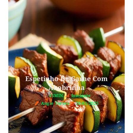
Espetinho De Carne Com
Abobrinha
45MIN.
Iniciante
Angie Torres
26/01/2025