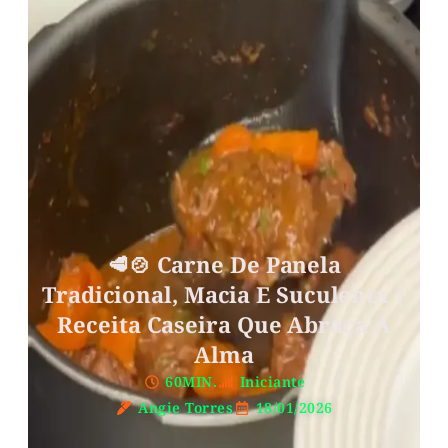
🥩🍲 Carne De Panela
Tradicional, Macia E Suculenta |
Receita Caseira Que Abraça A
Alma
60MIN.
Iniciante
Angie Torres
18/01/2026