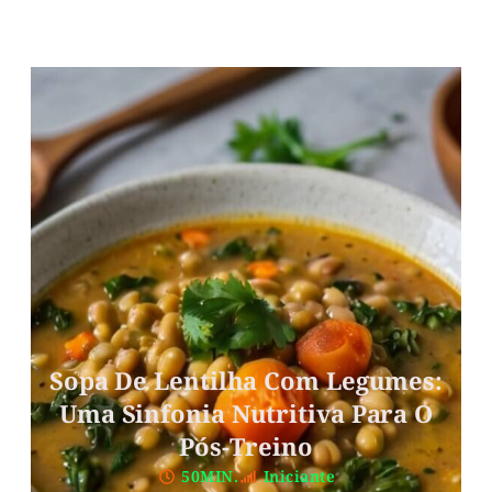
Sopa De Lentilha Com Legumes:
Uma Sinfonia Nutritiva Para O
Pós-Treino
50MIN.
Iniciante