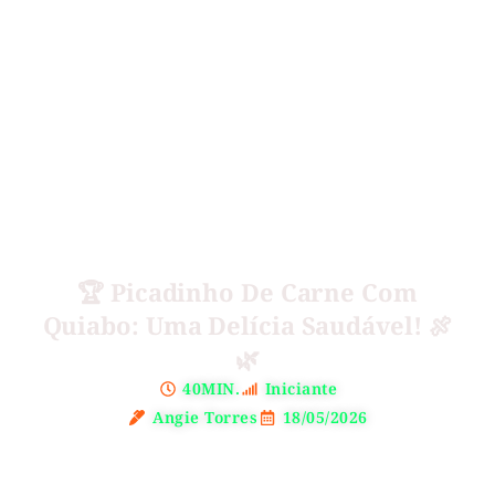
🏆 Picadinho De Carne Com
Quiabo: Uma Delícia Saudável! 🍖
🌿
40MIN.
Iniciante
Angie Torres
18/05/2026