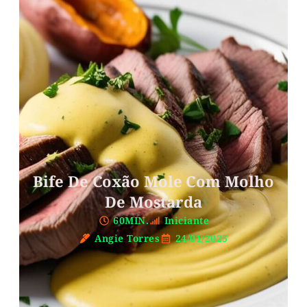
Bife De Coxão Mole Com Molho
De Mostarda
60MIN.
Iniciante
Angie Torres
24/01/2025