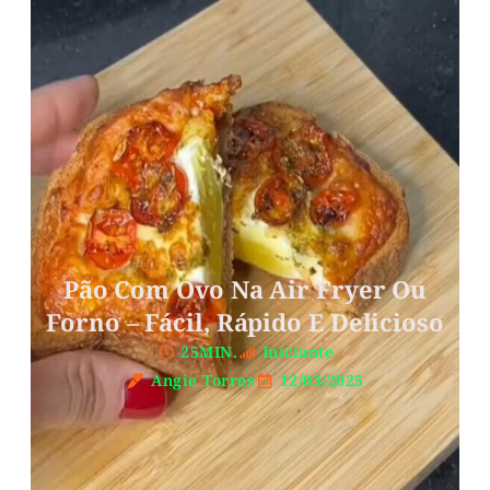
Pão Com Ovo Na Air Fryer Ou
Forno – Fácil, Rápido E Delicioso
25MIN.
Iniciante
Angie Torres
12/03/2025