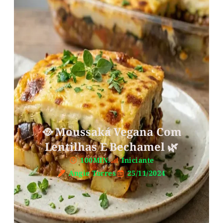
🥘 Moussaká Vegana Com
Lentilhas E Bechamel 🌿
100MIN.
Iniciante
Angie Torres
25/11/2024