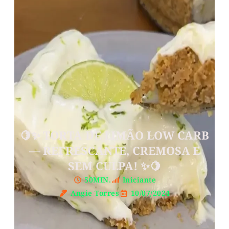
🍋✨ TORTA DE LIMÃO LOW CARB
— REFRESCANTE, CREMOSA E
SEM CULPA! ✨🍋
50MIN.
Iniciante
Angie Torres
10/07/2024