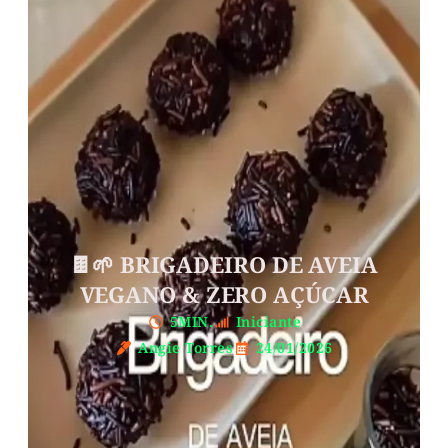
🍫🌱 BRIGADEIRO DE AVEIA
VEGANO & ZERO AÇÚCAR
5MIN.
Iniciante
Angie Torres
24/01/2026