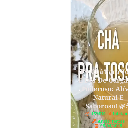
🍋✨ Chá Para T
E Dor De Garga
Poderoso: Alí
Natural E
Saboroso! 🌿☕
15MIN.
Inician
Angie Torres
08/04/2025