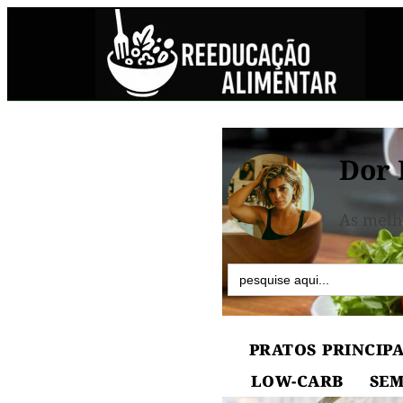
Dor 
As melh
Search
for:
PRATOS PRINCIPA
LOW-CARB
SEM