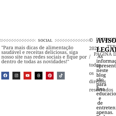
AVIS
PRIVACI
©️
SOCIAL
TER
"Para mais dicas de alimentação
LEGA
2026
saudável e receitas deliciosas, siga
PAGINA 
As
/
nosso site nas redes sociais e fique por
informa
dentro de todas as novidades!"
todos
apresen
neste
os
blog
são
direitos
para
fins
reservados
educacio
e
de
entrete
apenas.