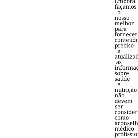
Embora
façamos
o
nosso
melhor
para
fornecer
conteúd
preciso
e
atualiza
as
informa
sobre
saúde
e
nutrição
não
devem
ser
consider
como
aconsel
médico
profissio