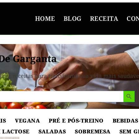
HOME
BLOG
RECEITA
CO
De Garganta
ores receitas para transforma sua vida mais saudave
Search But
IS
VEGANA
PRÉ E PÓS-TREINO
BEBIDAS
 LACTOSE
SALADAS
SOBREMESA
SEM G