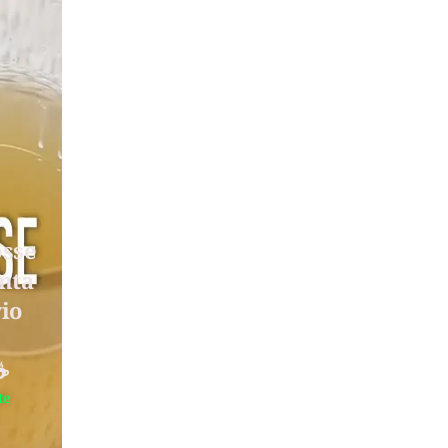
osse
nta
vio
️
te