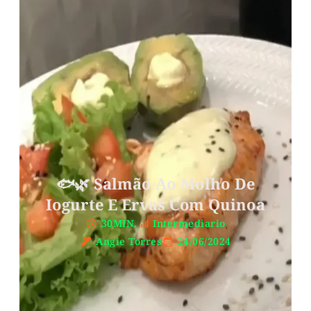
🐟🌿 Salmão Ao Molho De
Iogurte E Ervas Com Quinoa
30MIN.
Intermediario
Angie Torres
24/06/2024