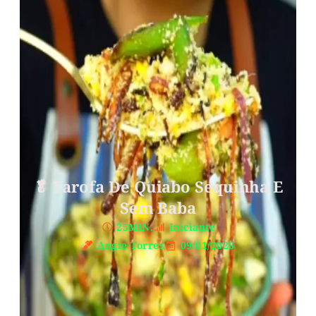
🥬 Farofa De Quiabo Sequinha E
Sem Baba
25MIN.
Iniciante
Angie Torres
09/01/2026