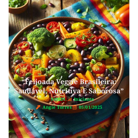
“Feijoada Veggie Brasileira:
Saudável, Nutritiva E Saborosa”
90MIN.
Iniciante
Angie Torres
05/01/2025