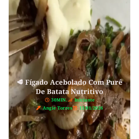
🥩 Fígado Acebolado Com Purê
De Batata Nutritivo
30MIN.
Iniciante
Angie Torres
13/01/2026