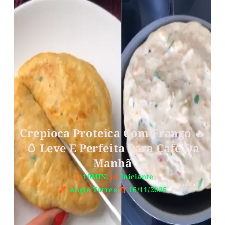
Crepioca Proteica Com Frango 🔥
🥚 Leve E Perfeita Para Café Da
Manhã
10MIN.
Iniciante
Angie Torres
16/11/2025