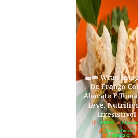
🌯🥑 Wrap Integ
De Frango C
Abacate E Toma
Leve, Nutritiv
Irresistível
30MIN.
Inician
Angie Torres
24/06/2024