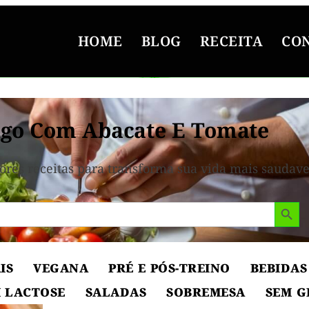
HOME
BLOG
RECEITA
CO
go Com Abacate E Tomate
ores receitas para transforma sua vida mais saudave
Search But
IS
VEGANA
PRÉ E PÓS-TREINO
BEBIDAS
 LACTOSE
SALADAS
SOBREMESA
SEM G