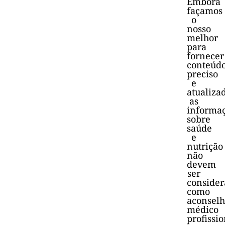
Embora
façamos
o
nosso
melhor
para
fornecer
conteúd
preciso
e
atualiza
as
informa
sobre
saúde
e
nutrição
não
devem
ser
consider
como
aconsel
médico
profissio