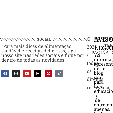
AVIS
PRIVACI
©️
SOCIAL
TER
"Para mais dicas de alimentação
LEGA
2026
saudável e receitas deliciosas, siga
PAGINA 
As
/
nosso site nas redes sociais e fique por
informa
dentro de todas as novidades!"
todos
apresen
neste
os
blog
são
direitos
para
fins
reservados
educacio
e
de
entrete
apenas.