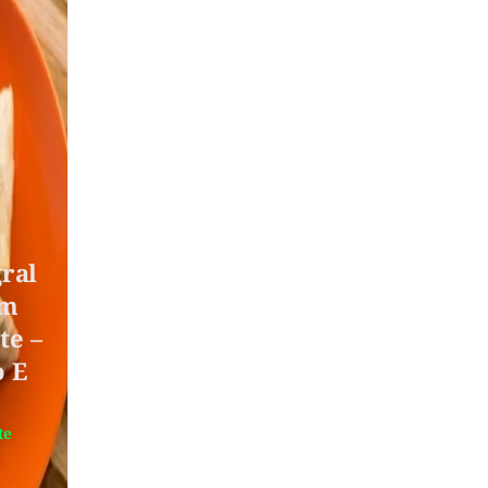
ral
om
te –
o E
te