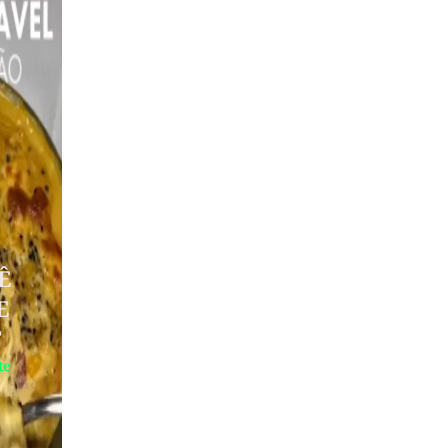
Ê
E
T
te