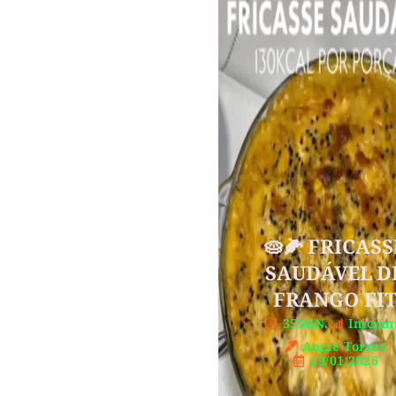
🥧🌽 FRICASS
SAUDÁVEL D
FRANGO FI
35MIN.
Inician
Angie Torres
19/01/2026