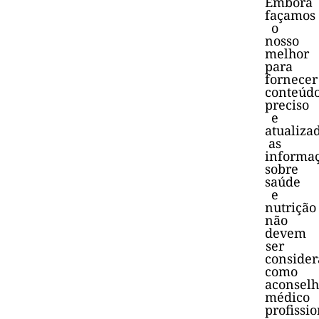
Embora
façamos
o
nosso
melhor
para
fornecer
conteúd
preciso
e
atualiza
as
informa
sobre
saúde
e
nutrição
não
devem
ser
consider
como
aconsel
médico
profissio