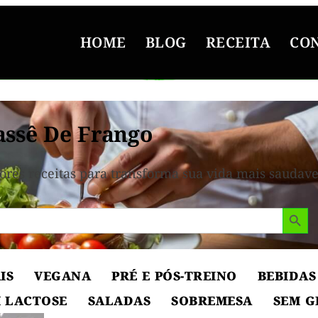
HOME
BLOG
RECEITA
CO
assê De Frango
ores receitas para transforma sua vida mais saudave
Search But
IS
VEGANA
PRÉ E PÓS-TREINO
BEBIDAS
 LACTOSE
SALADAS
SOBREMESA
SEM G