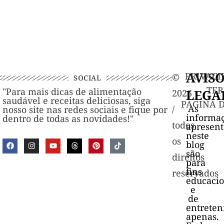
AVIS
PRIVACI
©️
SOCIAL
TER
"Para mais dicas de alimentação
LEGA
2026
saudável e receitas deliciosas, siga
PAGINA 
As
/
nosso site nas redes sociais e fique por
informa
dentro de todas as novidades!"
todos
apresen
neste
os
blog
são
direitos
para
fins
reservados
educacio
e
de
entrete
apenas.