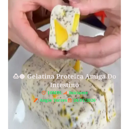
🍮🥥 Gelatina Proteica Amiga Do
Intestino
10MIN.
Iniciante
Angie Torres
24/01/2026