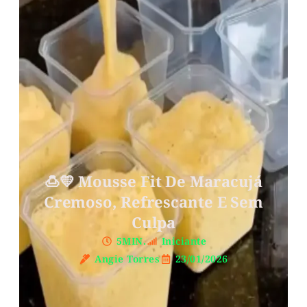
🍮💛 Mousse Fit De Maracujá
Cremoso, Refrescante E Sem
Culpa
5MIN.
Iniciante
Angie Torres
23/01/2026