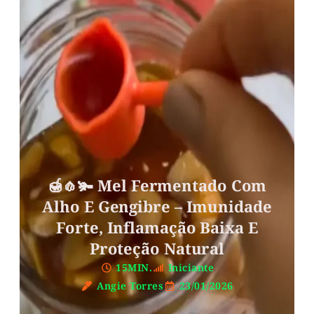
🍯🧄🫚 Mel Fermentado Com
Alho E Gengibre – Imunidade
Forte, Inflamação Baixa E
Proteção Natural
15MIN.
Iniciante
Angie Torres
23/01/2026