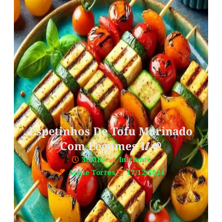
Espetinhos De Tofu Marinado
Com Legumes 🥢🌱
30MIN.
Iniciante
Angie Torres
17/12/2024